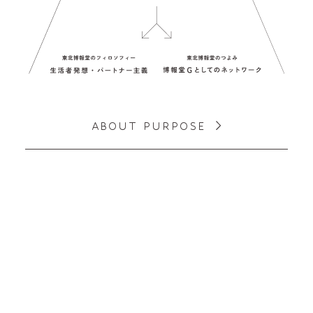
A
B
O
U
T
P
U
R
P
O
S
E