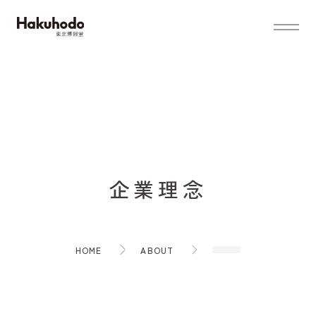
TOP
WORKS
企
業
理
念
ABOUT
HOME
ABOUT
ABOUT TOP
SERVICES
メッセージ