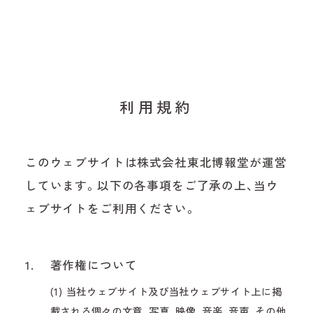
企業理念
PEOPLE
企業情報
拠点情報/
博報堂ネットワーク
NEWS
利用規約
PURPOSE
このウェブサイトは株式会社東北博報堂が運営
しています。以下の各事項をご了承の上、当ウ
ェブサイトをご利用ください。
RECRUIT
1.
著作権について
CONTACT
(1) 当社ウェブサイト及び当社ウェブサイト上に掲
載される個々の文章、写真、映像、音楽、音声、その他